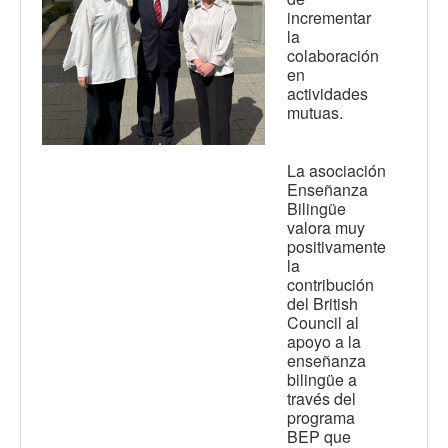
incrementar
la
colaboración
en
actividades
mutuas.
La asociación
Enseñanza
Bilingüe
valora muy
positivamente
la
contribución
del British
Council al
apoyo a la
enseñanza
bilingüe a
través del
programa
BEP que