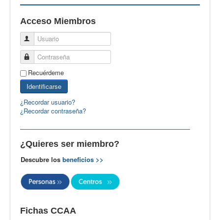
EBspain
Acceso Miembros
CertAcleB
Usuario
Profesores Visitantes
Contraseña
Calidad
Recuérdeme
Artículos
Identificarse
Recursos
¿Recordar usuario?
¿Recordar contraseña?
Observatorio EB
CIEB
¿Quieres ser miembro?
Contacto
Descubre los
beneficios >>
Fichas CCAA