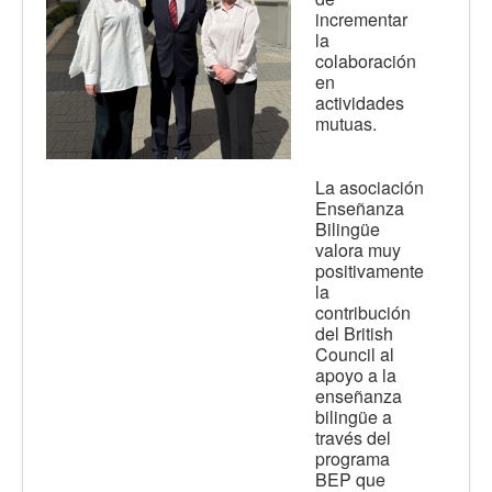
incrementar
la
colaboración
en
actividades
mutuas.
La asociación
Enseñanza
Bilingüe
valora muy
positivamente
la
contribución
del British
Council al
apoyo a la
enseñanza
bilingüe a
través del
programa
BEP que