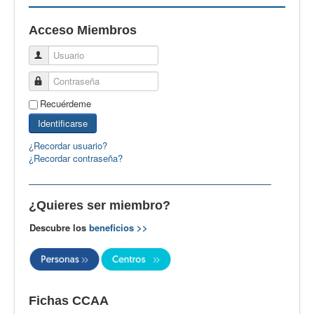
EBspain
Acceso Miembros
CertAcleB
Usuario
Profesores Visitantes
Contraseña
Calidad
Recuérdeme
Artículos
Identificarse
Recursos
¿Recordar usuario?
¿Recordar contraseña?
Observatorio EB
CIEB
¿Quieres ser miembro?
Contacto
Descubre los
beneficios >>
Fichas CCAA