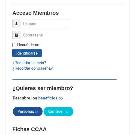
EBspain
Acceso Miembros
CertAcleB
Usuario
Profesores Visitantes
Contraseña
Calidad
Recuérdeme
Artículos
Identificarse
Recursos
¿Recordar usuario?
¿Recordar contraseña?
Observatorio EB
CIEB
¿Quieres ser miembro?
Contacto
Descubre los
beneficios >>
Fichas CCAA