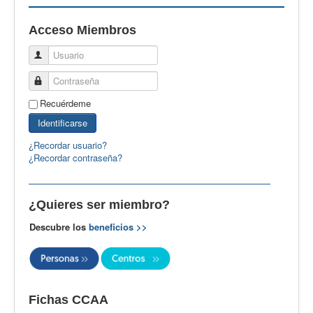
EBspain
Acceso Miembros
CertAcleB
Usuario
Profesores Visitantes
Contraseña
Calidad
Recuérdeme
Artículos
Identificarse
Recursos
¿Recordar usuario?
¿Recordar contraseña?
Observatorio EB
CIEB
¿Quieres ser miembro?
Contacto
Descubre los
beneficios >>
Fichas CCAA