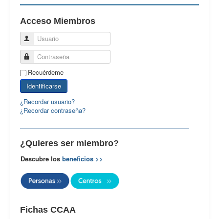
EBspain
Acceso Miembros
CertAcleB
Usuario
Profesores Visitantes
Contraseña
Calidad
Recuérdeme
Artículos
Identificarse
Recursos
¿Recordar usuario?
¿Recordar contraseña?
Observatorio EB
CIEB
¿Quieres ser miembro?
Contacto
Descubre los
beneficios >>
Fichas CCAA