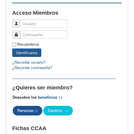
EBspain
Acceso Miembros
CertAcleB
Usuario
Profesores Visitantes
Contraseña
Calidad
Recuérdeme
Artículos
Identificarse
Recursos
¿Recordar usuario?
¿Recordar contraseña?
Observatorio EB
CIEB
¿Quieres ser miembro?
Contacto
Descubre los
beneficios >>
Fichas CCAA