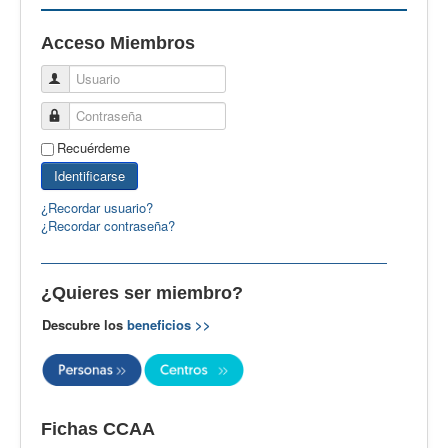
EBspain
Acceso Miembros
CertAcleB
Usuario
Profesores Visitantes
Contraseña
Calidad
Recuérdeme
Artículos
Identificarse
Recursos
¿Recordar usuario?
¿Recordar contraseña?
Observatorio EB
CIEB
¿Quieres ser miembro?
Contacto
Descubre los
beneficios >>
Fichas CCAA