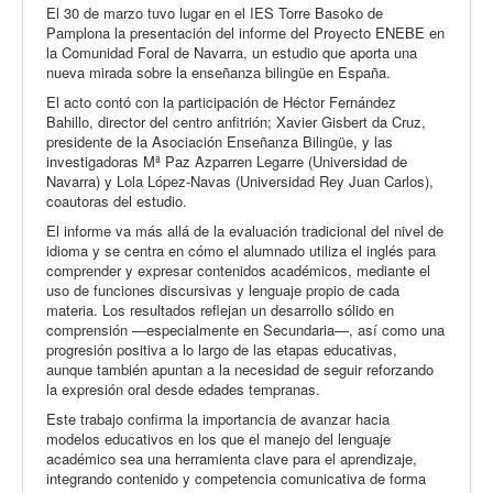
El 30 de marzo tuvo lugar en el IES Torre Basoko de
Pamplona la presentación del informe del Proyecto ENEBE en
la Comunidad Foral de Navarra, un estudio que aporta una
nueva mirada sobre la enseñanza bilingüe en España.
El acto contó con la participación de Héctor Fernández
Bahillo, director del centro anfitrión; Xavier Gisbert da Cruz,
presidente de la Asociación Enseñanza Bilingüe, y las
investigadoras Mª Paz Azparren Legarre (Universidad de
Navarra) y Lola López-Navas (Universidad Rey Juan Carlos),
coautoras del estudio.
El informe va más allá de la evaluación tradicional del nivel de
idioma y se centra en cómo el alumnado utiliza el inglés para
comprender y expresar contenidos académicos, mediante el
uso de funciones discursivas y lenguaje propio de cada
materia. Los resultados reflejan un desarrollo sólido en
comprensión —especialmente en Secundaria—, así como una
progresión positiva a lo largo de las etapas educativas,
aunque también apuntan a la necesidad de seguir reforzando
la expresión oral desde edades tempranas.
Este trabajo confirma la importancia de avanzar hacia
modelos educativos en los que el manejo del lenguaje
académico sea una herramienta clave para el aprendizaje,
integrando contenido y competencia comunicativa de forma