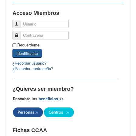
EBspain
Acceso Miembros
CertAcleB
Usuario
Profesores Visitantes
Contraseña
Calidad
Recuérdeme
Artículos
Identificarse
Recursos
¿Recordar usuario?
¿Recordar contraseña?
Observatorio EB
CIEB
¿Quieres ser miembro?
Contacto
Descubre los
beneficios >>
Fichas CCAA