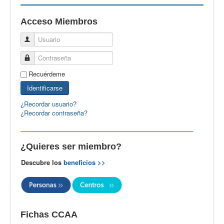
EBspain
Acceso Miembros
CertAcleB
Usuario
Profesores Visitantes
Contraseña
Calidad
Recuérdeme
Artículos
Identificarse
Recursos
¿Recordar usuario?
¿Recordar contraseña?
Observatorio EB
CIEB
¿Quieres ser miembro?
Contacto
Descubre los
beneficios >>
Fichas CCAA