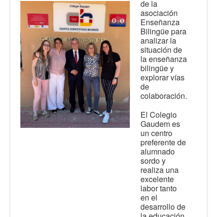
de la
asociación
Enseñanza
Bilingüe para
analizar la
situación de
la enseñanza
bilingüe y
explorar vías
de
colaboración.
El Colegio
Gaudem es
un centro
preferente de
alumnado
sordo y
realiza una
excelente
labor tanto
en el
desarrollo de
la educación