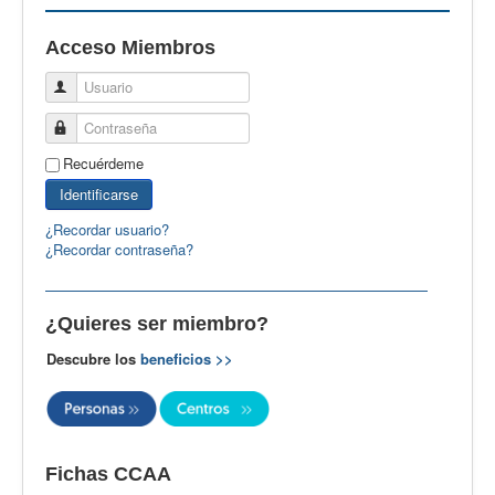
EBspain
Acceso Miembros
CertAcleB
Usuario
Profesores Visitantes
Contraseña
Calidad
Recuérdeme
Artículos
Identificarse
Recursos
¿Recordar usuario?
¿Recordar contraseña?
Observatorio EB
CIEB
¿Quieres ser miembro?
Contacto
Descubre los
beneficios >>
Fichas CCAA