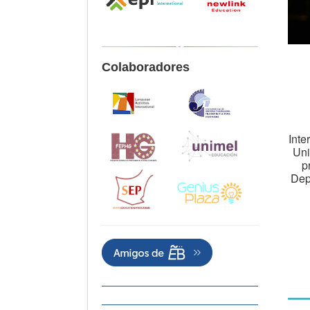
Colaboradores
Inte
Uni
p
Dep