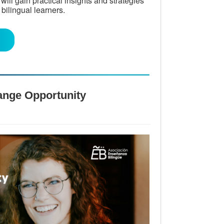
ill gain practical insights and strategies
bilingual learners.
hange Opportunity