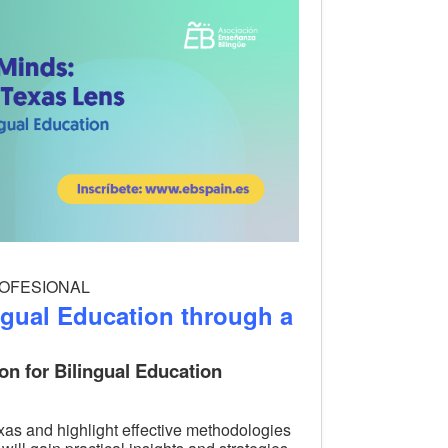
PROFESIONAL
ngual Education through a
n for Bilingual Education
exas and highlight effective methodologies