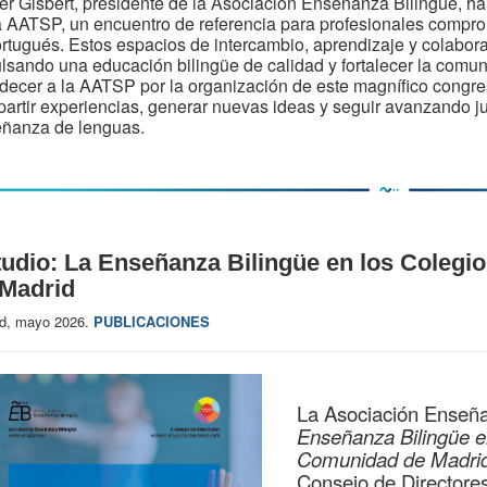
er Gisbert, presidente de la Asociación Enseñanza Bilingüe, ha
a AATSP, un encuentro de referencia para profesionales compr
ortugués. Estos espacios de intercambio, aprendizaje y colabo
lsando una educación bilingüe de calidad y fortalecer la comu
decer a la AATSP por la organización de este magnífico congre
artir experiencias, generar nuevas ideas y seguir avanzando ju
ñanza de lenguas.
udio: La Enseñanza Bilingüe en los Colegi
 Madrid
id, mayo 2026.
PUBLICACIONES
La Asociación Enseñan
Enseñanza Bilingüe en
Comunidad de Madri
Consejo de Directore