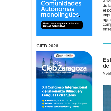
Xavi
de l
el p
impu
agra
comp
ense
CIEB 2026
Est
de
Madr