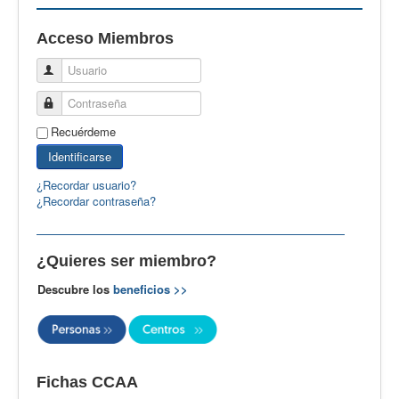
EBspain
Acceso Miembros
CertAcleB
Usuario
Profesores Visitantes
Contraseña
Calidad
Recuérdeme
Artículos
Identificarse
Recursos
¿Recordar usuario?
¿Recordar contraseña?
Observatorio EB
CIEB
¿Quieres ser miembro?
Contacto
Descubre los
beneficios >>
Fichas CCAA