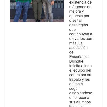
existencia de
márgenes de
mejora y
apuesta por
diseñar
estrategias
que
contribuyan a
elevarlos aún
más. La
asociación
de
Enseñanza
Bilingüe
felicita a todo
el equipo del
centro por su
trabajo y les
anima a
seguir
esforzándose
en ofrecer a
sus alumnos
la mejor