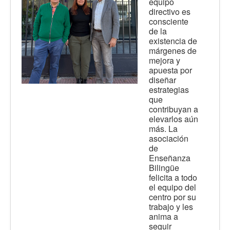
equipo
directivo es
consciente
de la
existencia de
márgenes de
mejora y
apuesta por
diseñar
estrategias
que
contribuyan a
elevarlos aún
más. La
asociación
de
Enseñanza
Bilingüe
felicita a todo
el equipo del
centro por su
trabajo y les
anima a
seguir