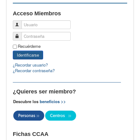
EBspain
Acceso Miembros
CertAcleB
Usuario
Profesores Visitantes
Contraseña
Calidad
Recuérdeme
Artículos
Identificarse
Recursos
¿Recordar usuario?
¿Recordar contraseña?
Observatorio EB
CIEB
¿Quieres ser miembro?
Contacto
Descubre los
beneficios >>
Fichas CCAA