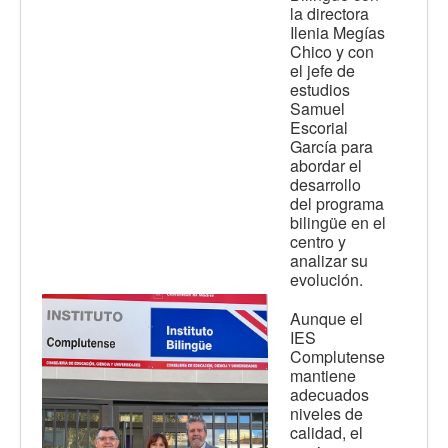
la directora
Ilenia Megías
Chico y con
el jefe de
estudios
Samuel
Escorial
García para
abordar el
desarrollo
del programa
bilingüe en el
centro y
analizar su
evolución.
Aunque el
IES
Complutense
mantiene
adecuados
niveles de
calidad, el