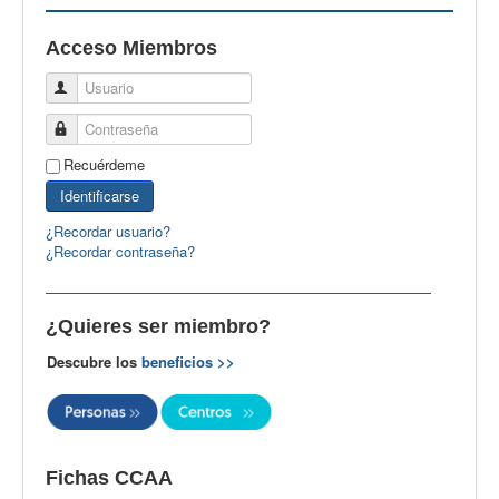
EBspain
Acceso Miembros
CertAcleB
Usuario
Profesores Visitantes
Contraseña
Calidad
Recuérdeme
Artículos
Identificarse
Recursos
¿Recordar usuario?
¿Recordar contraseña?
Observatorio EB
CIEB
¿Quieres ser miembro?
Contacto
Descubre los
beneficios >>
Fichas CCAA