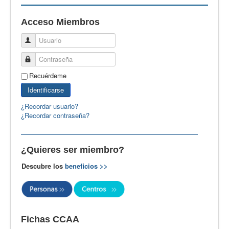
EBspain
Acceso Miembros
CertAcleB
Usuario
Profesores Visitantes
Contraseña
Calidad
Recuérdeme
Artículos
Identificarse
Recursos
¿Recordar usuario?
¿Recordar contraseña?
Observatorio EB
CIEB
¿Quieres ser miembro?
Contacto
Descubre los
beneficios >>
Fichas CCAA