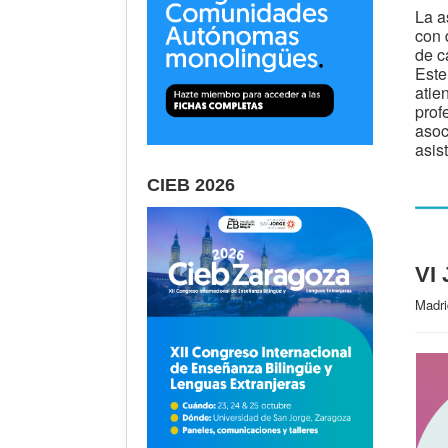
La a
con 
de c
Este
atie
prof
asoc
asis
CIEB 2026
VI 
Madri