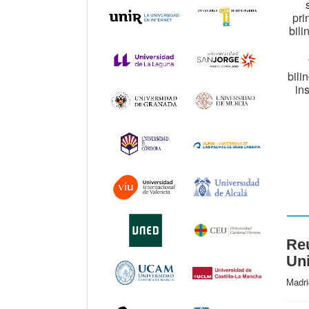
pri
bili
bili
in
Reu
Uni
Madri