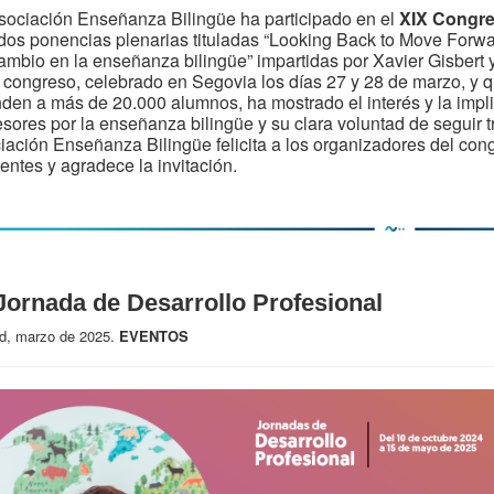
sociación Enseñanza Bilingüe ha participado en el
XIX Congr
dos ponencias plenarias tituladas “Looking Back to Move Forwa
ambio en la enseñanza bilingüe” impartidas por Xavier Gisbert 
 congreso, celebrado en Segovia los días 27 y 28 de marzo, y 
nden a más de 20.000 alumnos, ha mostrado el interés y la impl
esores por la enseñanza bilingüe y su clara voluntad de seguir 
iación Enseñanza Bilingüe felicita a los organizadores del cong
tentes y agradece la invitación.
Jornada de Desarrollo Profesional
d, marzo de 2025.
EVENTOS