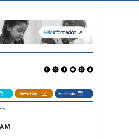
cto
TAM