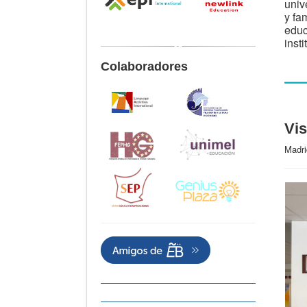
univ
y fa
educ
inst
Colaboradores
Vis
Madri