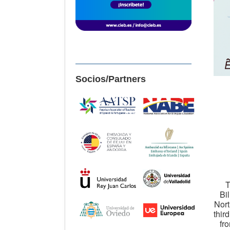
Socios/Partners
T
Bi
Nort
thir
fr