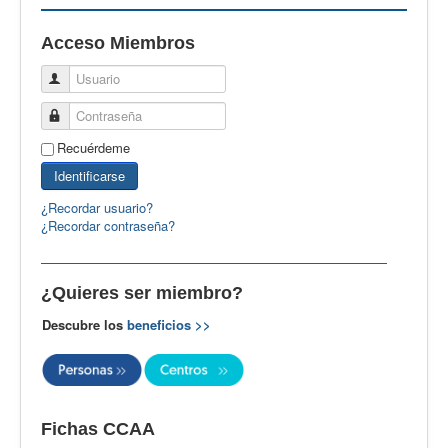
EBspain
Acceso Miembros
CertAcleB
Usuario
Profesores Visitantes
Contraseña
Calidad
Recuérdeme
Artículos
Identificarse
Recursos
¿Recordar usuario?
¿Recordar contraseña?
Observatorio EB
CIEB
¿Quieres ser miembro?
Contacto
Descubre los
beneficios >>
Fichas CCAA