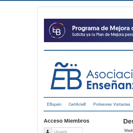
EBspain
CertAcleB
Profesores Visitantes
Des
Acceso Miembros
Madri
Usuario