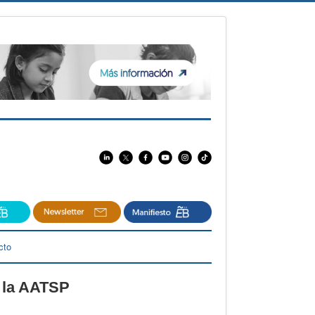
cto
e la AATSP