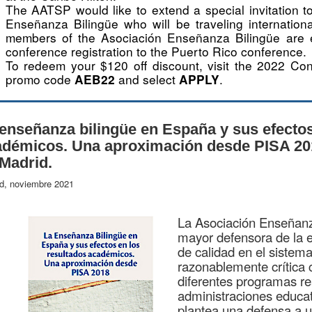
The AATSP would like to extend a special invitation 
Enseñanza Bilingüe who will be traveling international
members of the Asociación Enseñanza Bilingüe are e
conference registration to the Puerto Rico conference.
To redeem your $120 off discount, visit the 2022 Co
promo code
and select
.
AEB22
APPLY
enseñanza bilingüe en España y sus efectos
adémicos. Una aproximación desde PISA 201
Madrid.
d, noviembre 2021
La Asociación Enseñanz
mayor defensora de la 
de calidad en el sistem
razonablemente crítica 
diferentes programas rea
administraciones educat
plantea una defensa a u