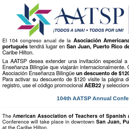
Asociación Americana
El 104 congreso anual de la
portugués
tendrá lugar en
San Juan, Puerto Rico del
Caribe Hilton.
La AATSP desea extender una invitación especial a
Enseñanza Bilingüe que viajarán internacionalmente.
Asociación Enseñanza Bilingüe
un descuento de $12
Para activar su descuento de $120 visite la página de
registro, use el código promocional
AEB22
y seleccio
104th AATSP Annual Conf
The A
merican Association of Teachers of Spanish
Conference will take place in downtown
San Juan, Pu
at the Caribe Hilton.