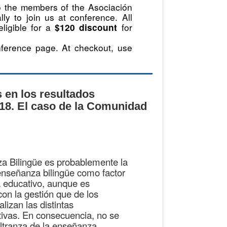
to the members of the Asociación
ly to join us at conference. All
ligible for a
for
$120 discount
nference page. At checkout, use
 en los resultados
8. El caso de la Comunidad
a Bilingüe es probablemente la
enseñanza bilingüe como factor
a educativo, aunque es
con la gestión que de los
lizan las distintas
ivas. En consecuencia, no se
ltranza de la enseñanza