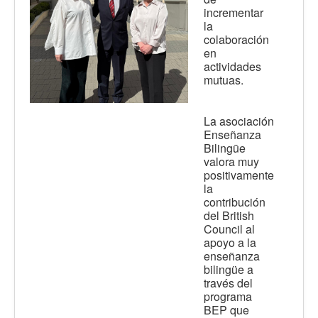
incrementar
la
colaboración
en
actividades
mutuas.
La asociación
Enseñanza
Bilingüe
valora muy
positivamente
la
contribución
del British
Council al
apoyo a la
enseñanza
bilingüe a
través del
programa
BEP que