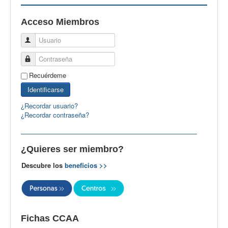
EBspain
Acceso Miembros
CertAcleB
Usuario
Profesores Visitantes
Contraseña
Calidad
Recuérdeme
Artículos
Identificarse
Recursos
¿Recordar usuario?
¿Recordar contraseña?
Observatorio EB
CIEB
¿Quieres ser miembro?
Contacto
Descubre los
beneficios >>
Fichas CCAA