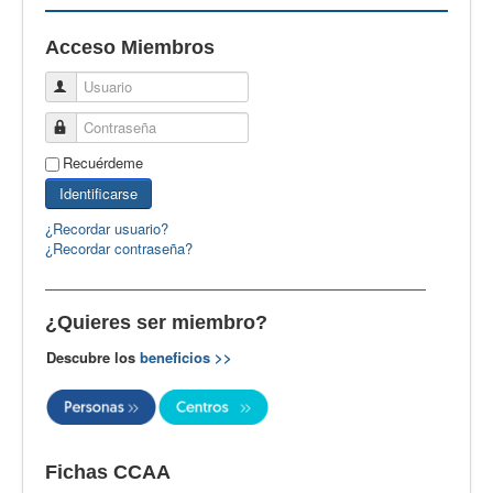
EBspain
Acceso Miembros
CertAcleB
Usuario
Profesores Visitantes
Contraseña
Calidad
Recuérdeme
Artículos
Identificarse
Recursos
¿Recordar usuario?
¿Recordar contraseña?
Observatorio EB
CIEB
¿Quieres ser miembro?
Contacto
Descubre los
beneficios >>
Fichas CCAA