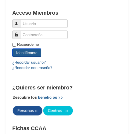
EBspain
Acceso Miembros
CertAcleB
Usuario
Profesores Visitantes
Contraseña
Calidad
Recuérdeme
Artículos
Identificarse
Recursos
¿Recordar usuario?
¿Recordar contraseña?
Observatorio EB
CIEB
¿Quieres ser miembro?
Contacto
Descubre los
beneficios >>
Fichas CCAA