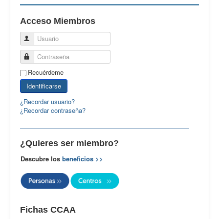
EBspain
Acceso Miembros
CertAcleB
Usuario
Profesores Visitantes
Contraseña
Calidad
Recuérdeme
Artículos
Identificarse
Recursos
¿Recordar usuario?
¿Recordar contraseña?
Observatorio EB
CIEB
¿Quieres ser miembro?
Contacto
Descubre los
beneficios >>
Fichas CCAA