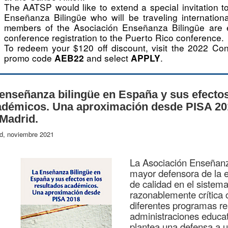
The AATSP would like to extend a special invitation 
Enseñanza Bilingüe who will be traveling international
members of the Asociación Enseñanza Bilingüe are e
conference registration to the Puerto Rico conference.
To redeem your $120 off discount, visit the 2022 Co
promo code
and select
.
AEB22
APPLY
enseñanza bilingüe en España y sus efectos
adémicos. Una aproximación desde PISA 201
Madrid.
d, noviembre 2021
La Asociación Enseñanz
mayor defensora de la 
de calidad en el sistem
razonablemente crítica 
diferentes programas rea
administraciones educat
plantea una defensa a u