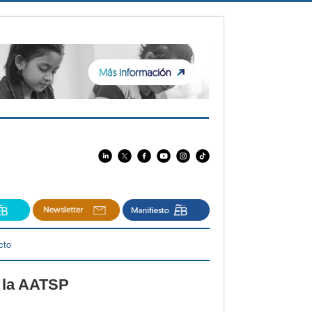
cto
e la AATSP