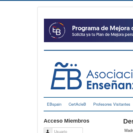
EBspain
CertAcleB
Profesores Visitantes
Des
Acceso Miembros
Madri
Usuario