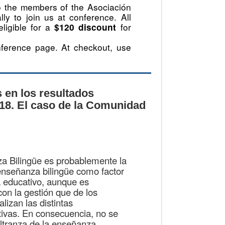
to the members of the Asociación
ly to join us at conference. All
ligible for a
for
$120 discount
nference page. At checkout, use
 en los resultados
8. El caso de la Comunidad
a Bilingüe es probablemente la
enseñanza bilingüe como factor
a educativo, aunque es
con la gestión que de los
lizan las distintas
ivas. En consecuencia, no se
ltranza de la enseñanza