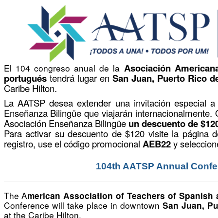
Asociación Americana
El 104 congreso anual de la
portugués
tendrá lugar en
San Juan, Puerto Rico del
Caribe Hilton.
La AATSP desea extender una invitación especial a
Enseñanza Bilingüe que viajarán internacionalmente.
Asociación Enseñanza Bilingüe
un descuento de $12
Para activar su descuento de $120 visite la página de
registro, use el código promocional
AEB22
y seleccio
104th AATSP Annual Conf
The A
merican Association of Teachers of Spanish
Conference will take place in downtown
San Juan, Pu
at the Caribe Hilton.