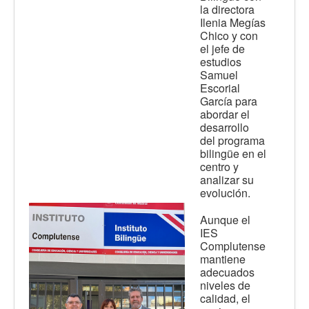
la directora
Ilenia Megías
Chico y con
el jefe de
estudios
Samuel
Escorial
García para
abordar el
desarrollo
del programa
bilingüe en el
centro y
analizar su
evolución.
Aunque el
IES
Complutense
mantiene
adecuados
niveles de
calidad, el