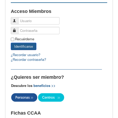
EBspain
Acceso Miembros
CertAcleB
Usuario
Profesores Visitantes
Contraseña
Calidad
Recuérdeme
Artículos
Identificarse
Recursos
¿Recordar usuario?
¿Recordar contraseña?
Observatorio EB
CIEB
¿Quieres ser miembro?
Contacto
Descubre los
beneficios >>
Fichas CCAA