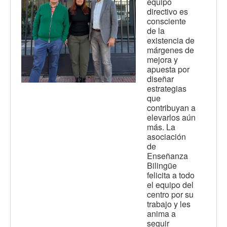
equipo
directivo es
consciente
de la
existencia de
márgenes de
mejora y
apuesta por
diseñar
estrategias
que
contribuyan a
elevarlos aún
más. La
asociación
de
Enseñanza
Bilingüe
felicita a todo
el equipo del
centro por su
trabajo y les
anima a
seguir