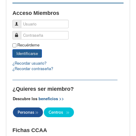
EBspain
Acceso Miembros
CertAcleB
Usuario
Profesores Visitantes
Contraseña
Calidad
Recuérdeme
Artículos
Identificarse
Recursos
¿Recordar usuario?
¿Recordar contraseña?
Observatorio EB
CIEB
¿Quieres ser miembro?
Contacto
Descubre los
beneficios >>
Fichas CCAA