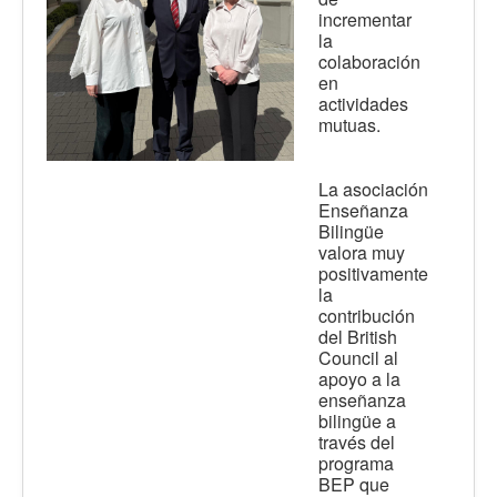
incrementar
la
colaboración
en
actividades
mutuas.
La asociación
Enseñanza
Bilingüe
valora muy
positivamente
la
contribución
del British
Council al
apoyo a la
enseñanza
bilingüe a
través del
programa
BEP que