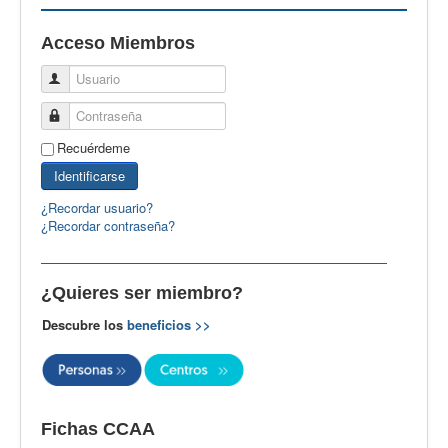
EBspain
Acceso Miembros
CertAcleB
Usuario
Profesores Visitantes
Contraseña
Calidad
Recuérdeme
Artículos
Identificarse
Recursos
¿Recordar usuario?
¿Recordar contraseña?
Observatorio EB
CIEB
¿Quieres ser miembro?
Contacto
Descubre los
beneficios >>
Fichas CCAA