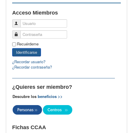
EBspain
Acceso Miembros
CertAcleB
Usuario
Profesores Visitantes
Contraseña
Calidad
Recuérdeme
Artículos
Identificarse
Recursos
¿Recordar usuario?
¿Recordar contraseña?
Observatorio EB
CIEB
¿Quieres ser miembro?
Contacto
Descubre los
beneficios >>
Fichas CCAA