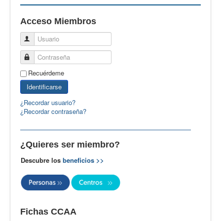
EBspain
Acceso Miembros
CertAcleB
Usuario
Profesores Visitantes
Contraseña
Calidad
Recuérdeme
Artículos
Identificarse
Recursos
¿Recordar usuario?
¿Recordar contraseña?
Observatorio EB
CIEB
¿Quieres ser miembro?
Contacto
Descubre los
beneficios >>
Fichas CCAA