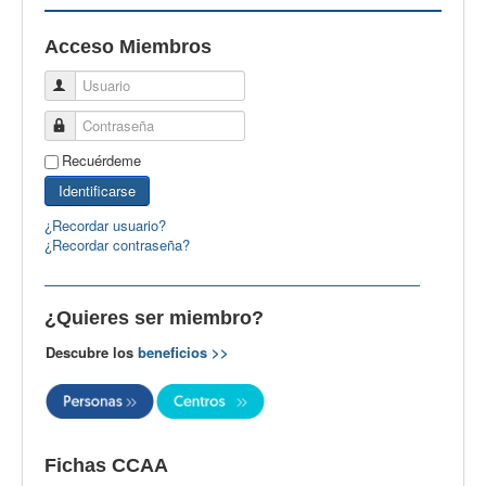
EBspain
Acceso Miembros
CertAcleB
Usuario
Profesores Visitantes
Contraseña
Calidad
Recuérdeme
Artículos
Identificarse
Recursos
¿Recordar usuario?
¿Recordar contraseña?
Observatorio EB
CIEB
¿Quieres ser miembro?
Contacto
Descubre los
beneficios >>
Fichas CCAA