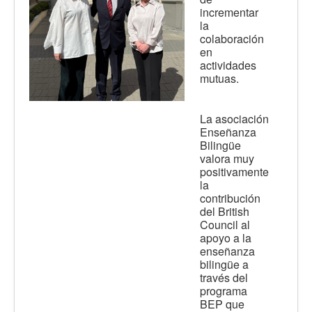
incrementar
la
colaboración
en
actividades
mutuas.
La asociación
Enseñanza
Bilingüe
valora muy
positivamente
la
contribución
del British
Council al
apoyo a la
enseñanza
bilingüe a
través del
programa
BEP que