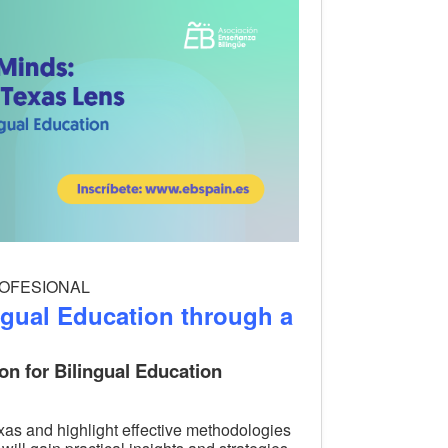
PROFESIONAL
ngual Education through a
n for Bilingual Education
exas and highlight effective methodologies