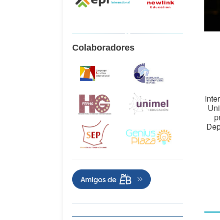
Colaboradores
Inte
Uni
p
Dep