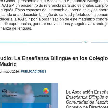
er Gisbert, presidente de la Asociación Enseñanza Bilingüe, ha
a AATSP, un encuentro de referencia para profesionales compr
ortugués. Estos espacios de intercambio, aprendizaje y colabo
lsando una educación bilingüe de calidad y fortalecer la comu
decer a la AATSP por la organización de este magnífico congre
artir experiencias, generar nuevas ideas y seguir avanzando ju
ñanza de lenguas.
udio: La Enseñanza Bilingüe en los Colegi
 Madrid
id, mayo 2026.
PUBLICACIONES
La Asociación Enseñan
Enseñanza Bilingüe en
Comunidad de Madri
Consejo de Directore