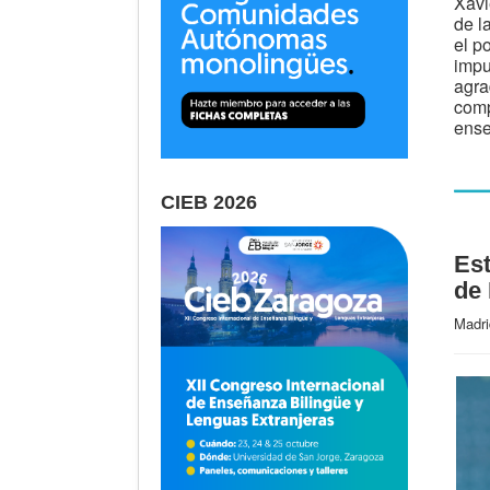
Xavi
de l
el p
impu
agra
comp
ense
CIEB 2026
Est
de
Madr