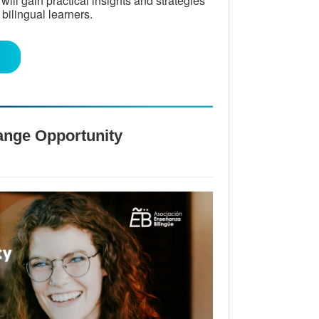
ill gain practical insights and strategies
bilingual learners.
hange Opportunity