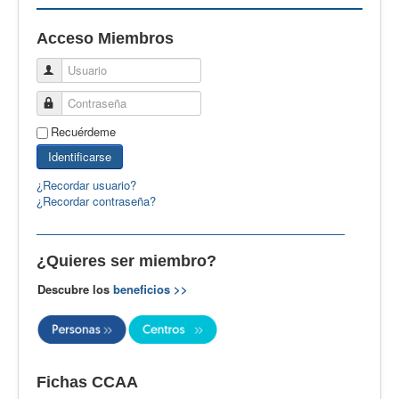
EBspain
Acceso Miembros
CertAcleB
Usuario
Profesores Visitantes
Contraseña
Calidad
Recuérdeme
Artículos
Identificarse
Recursos
¿Recordar usuario?
¿Recordar contraseña?
Observatorio EB
CIEB
¿Quieres ser miembro?
Contacto
Descubre los
beneficios >>
Fichas CCAA