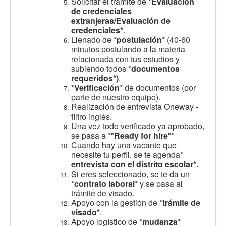
Solicitar el trámite de *
Evaluación
de credenciales
extranjeras/Evaluación de
credenciales*
.
Llenado de *
postulación*
(40-60
minutos postulando a la materia
relacionada con tus estudios y
subiendo todos *
documentos
requeridos*)
.
*Verificación
* de documentos (por
parte de nuestro equipo).
Realización de entrevista Oneway -
filtro inglés.
Una vez todo verificado ya aprobado,
se pasa a *"
Ready for hire
"*
Cuando hay una vacante que
necesite tu perfil, se te agenda*
entrevista con el distrito escolar*.
Si eres seleccionado, se te da un
*
contrato laboral*
y se pasa al
trámite de visado.
Apoyo con la gestión de *
trámite de
visado*
.
Apoyo logístico de *
mudanza*