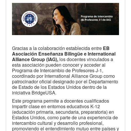
Calidad
Artículos
Recursos
Observatorio EB
CIEB
Gracias a la colaboración establecida entre
EB
Asociación Enseñanza Bilingüe e International
Contacto
Alliance Group (IAG),
los docentes vinculados a
esta asociación pueden conocer y acceder al
Programa de Intercambio de Profesores J-1,
coordinado por International Alliance Group como
patrocinador oficial designado por el Departamento
de Estado de los Estados Unidos dentro de la
iniciativa BridgeUSA.
Este programa permite a docentes cualificados
impartir clase en entornos educativos K-12
(educación primaria, secundaria, preparatoria) en
Estados Unidos, como parte de una experiencia de
intercambio cultural y desarrollo profesional,
promoviendo el entendimiento mutuo entre países y