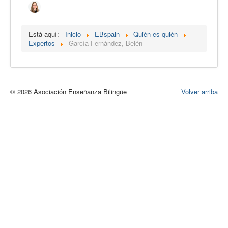
Calidad
Artículos
Está aquí:
Inicio
EBspain
Quién es quién
Expertos
García Fernández, Belén
Recursos
Observatorio EB
CIEB
© 2026 Asociación Enseñanza Bilingüe
Volver arriba
Contacto