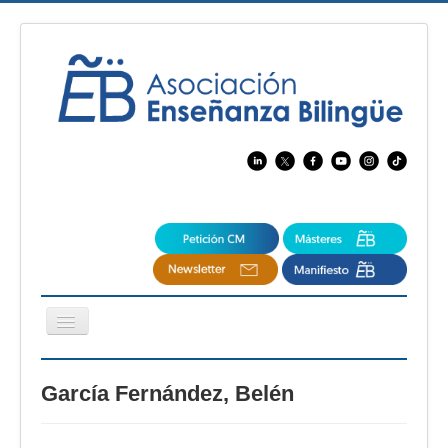
Cambiar
navegación
EBspain
García Fernández, Belén
CertAcleB
Profesores Visitantes