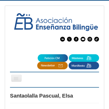
Cambiar
navegación
EBspain
Santaolalla Pascual, Elsa
CertAcleB
Profesores Visitantes