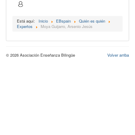
Calidad
Artículos
Está aquí:
Inicio
EBspain
Quién es quién
Expertos
Moya Guijarro, Arsenio Jesús
Recursos
Observatorio EB
CIEB
© 2026 Asociación Enseñanza Bilingüe
Volver arriba
Contacto