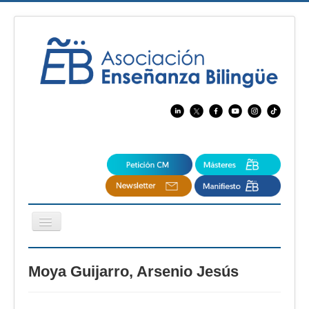
Cambiar
navegación
EBspain
Moya Guijarro, Arsenio Jesús
CertAcleB
Profesores Visitantes