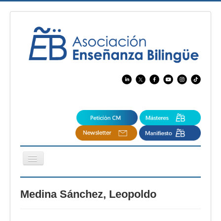
Cambiar
navegación
EBspain
Medina Sánchez, Leopoldo
CertAcleB
Profesores Visitantes