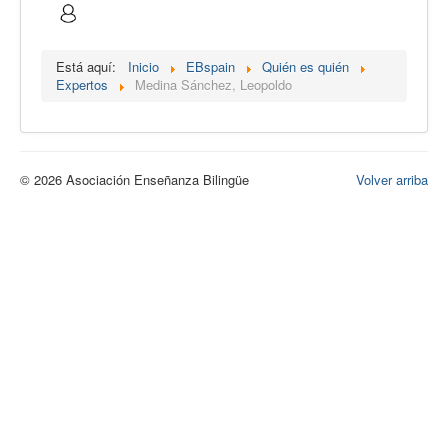
Calidad
Artículos
Está aquí:
Inicio
EBspain
Quién es quién
Expertos
Medina Sánchez, Leopoldo
Recursos
Observatorio EB
CIEB
© 2026 Asociación Enseñanza Bilingüe
Volver arriba
Contacto