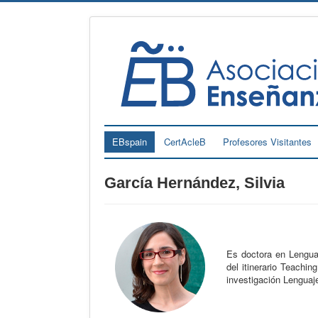
EBspain
CertAcleB
Profesores Visitantes
García Hernández, Silvia
Es doctora en Lenguas
del itinerario Teachi
investigación Lenguaje