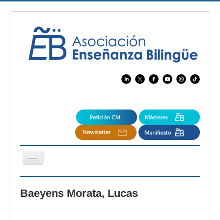
Cambiar
navegación
EBspain
Baeyens Morata, Lucas
CertAcleB
Profesores Visitantes