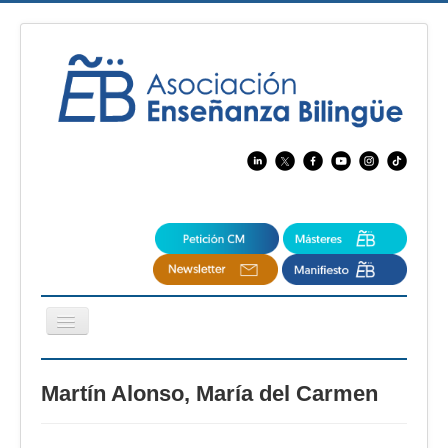
Cambiar
navegación
EBspain
Martín Alonso, María del Carmen
CertAcleB
Profesores Visitantes