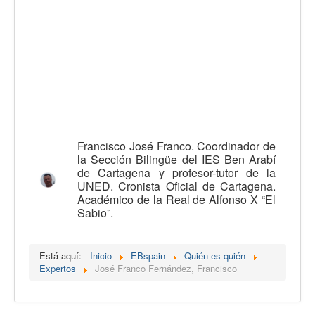
Calidad
Artículos
Recursos
Observatorio EB
CIEB
Contacto
Francisco José Franco. Coordinador de
la Sección Bilingüe del IES Ben Arabí
de Cartagena y profesor-tutor de la
UNED. Cronista Oficial de Cartagena.
Académico de la Real de Alfonso X “El
Sabio”.
Está aquí:
Inicio
EBspain
Quién es quién
Expertos
José Franco Fernández, Francisco