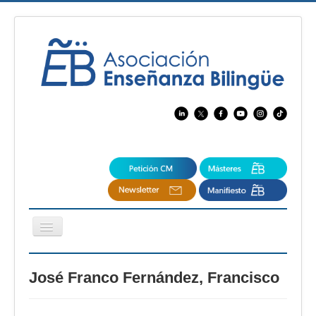
Cambiar
navegación
EBspain
José Franco Fernández, Francisco
CertAcleB
Profesores Visitantes