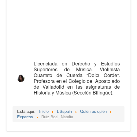
Calidad
Artículos
Recursos
Observatorio EB
CIEB
Contacto
Licenciada en Derecho y Estudios
Superiores de Música. Violinista
Cuarteto de Cuerda “Dolci Corde”.
Profesora en el Colegio del Apostolado
de Valladolid en las asignaturas de
Historia y Música (Sección Bilingüe).
Está aquí:
Inicio
EBspain
Quién es quién
Expertos
Ruiz Boal, Natalia