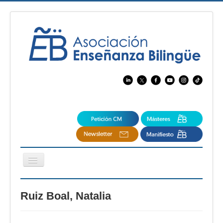
Cambiar
navegación
EBspain
Ruiz Boal, Natalia
CertAcleB
Profesores Visitantes