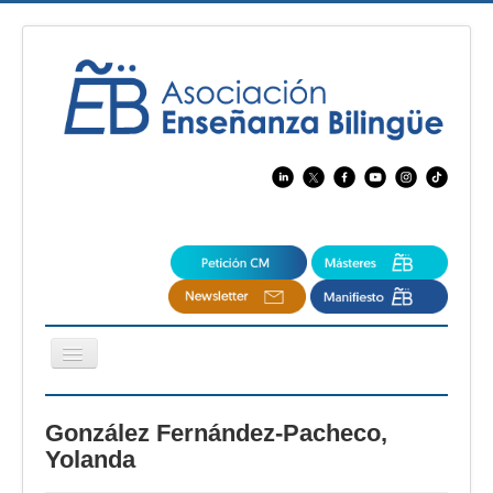
Cambiar
navegación
EBspain
González Fernández-Pacheco,
CertAcleB
Yolanda
Profesores Visitantes