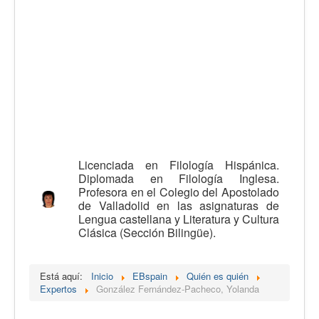
Calidad
Artículos
Recursos
Observatorio EB
CIEB
Contacto
Licenciada en Filología Hispánica.
Diplomada en Filología Inglesa.
Profesora en el Colegio del Apostolado
de Valladolid en las asignaturas de
Lengua castellana y Literatura y Cultura
Clásica (Sección Bilingüe).
Está aquí:
Inicio
EBspain
Quién es quién
Expertos
González Fernández-Pacheco, Yolanda