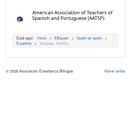
Calidad
American Association of Teachers of
Artículos
Spanish and Portuguese (AATSP)
Recursos
Observatorio EB
Está aquí:
Inicio
EBspain
Quién es quién
Expertos
Vasquez, Martha
CIEB
Contacto
© 2026 Asociación Enseñanza Bilingüe
Volver arriba