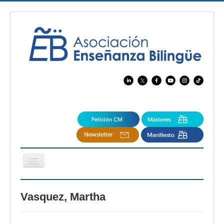
Cambiar
navegación
EBspain
Vasquez, Martha
CertAcleB
Profesores Visitantes