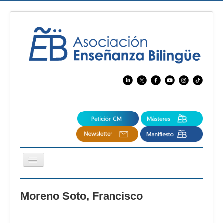
Cambiar
navegación
EBspain
Moreno Soto, Francisco
CertAcleB
Profesores Visitantes