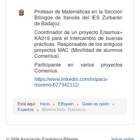
Calidad
Profesor de Matemáticas en la Sección
Bilingüe de francés del IES Zurbarán
Artículos
de Badajoz.
Recursos
Coordinador de un proyecto Erasmus+
KA219 para el intercambio de buenas
Observatorio EB
prácticas. Responsable de los antiguos
proyectos MAC (Movilidad de alumnos
CIEB
Comenius)
Contacto
Participante en varios proyectos
Comenius.
https://www.linkedin.com/in/
paco-
moreno-627342111/
Está aquí:
Inicio
EBspain
Quién es quién
Expertos
Moreno Soto, Francisco
© 2026 Asociación Enseñanza Bilingüe
Volver arriba