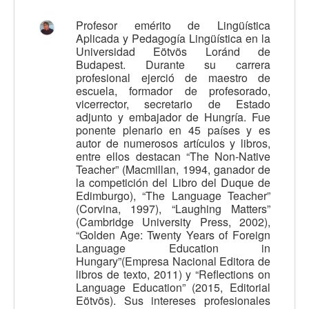
Calidad
Profesor emérito de Lingüística
Aplicada y Pedagogía Lingüística en la
Artículos
Universidad Eötvös Loránd de
Budapest. Durante su carrera
Recursos
profesional ejerció de maestro de
Observatorio EB
escuela, formador de profesorado,
vicerrector, secretario de Estado
CIEB
adjunto y embajador de Hungría. Fue
ponente plenario en 45 países y es
Contacto
autor de numerosos artículos y libros,
entre ellos destacan “The Non-Native
Teacher” (Macmillan, 1994, ganador de
la competición del Libro del Duque de
Edimburgo), “The Language Teacher”
(Corvina, 1997), “Laughing Matters”
(Cambridge University Press, 2002),
“Golden Age: Twenty Years of Foreign
Language Education in
Hungary”(Empresa Nacional Editora de
libros de texto, 2011) y “Reflections on
Language Education” (2015, Editorial
Eötvös). Sus intereses profesionales