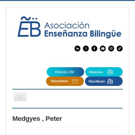
Cambiar
navegación
EBspain
Medgyes , Peter
CertAcleB
Profesores Visitantes