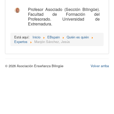
Calidad
Profesor Asociado (Sección Bilingüe).
Facultad de Formación del
Artículos
Profesorado. Universidad de
Extremadura.
Recursos
Observatorio EB
Está aquí:
Inicio
EBspain
Quién es quién
CIEB
Expertos
Manjón Sánchez, Jesús
Contacto
© 2026 Asociación Enseñanza Bilingüe
Volver arriba