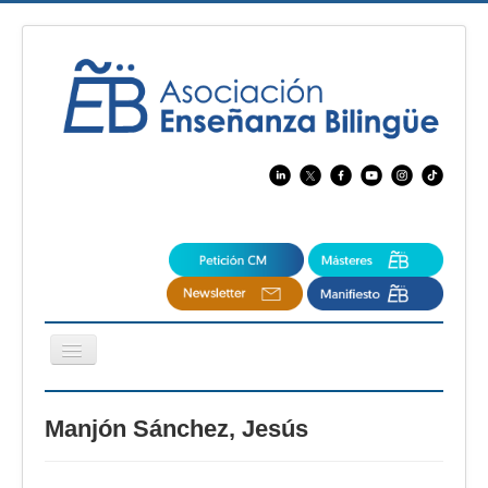
Cambiar
navegación
EBspain
Manjón Sánchez, Jesús
CertAcleB
Profesores Visitantes